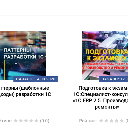
НАЧАЛО:
14.09.2026
НАЧАЛО:
12.
ттерны (шаблонные
Подготовка к экзам
дходы) разработки 1С
1С:Специалист-консул
«1С:ERP 2.5. Производ
ремонты»
йтинг
:
(0.0)
Рейтинг
:
(