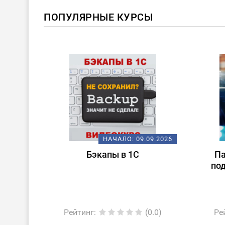
ПОПУЛЯРНЫЕ КУРСЫ
09.2026
НАЧАЛО:
09.09.2026
отеки
Бэкапы в 1С
Па
тем
по
ке
0.0)
Рейтинг
:
(0.0)
Ре