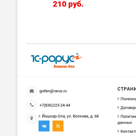
210 руб.
СТРАН
gutlen@rarus.ru
Полезн
+7(836)223-24-44
Договор
г. Йошкар-Ола, ул. Волкова, д. 68
Политик
данных
Контак