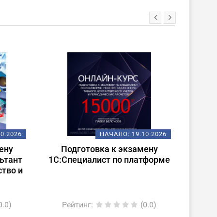
ХИТ
10.2026
НАЧАЛО:
19.10.2026
ену
Подготовка к экзамену
По
ьтант
1С:Специалист по платформе
1С:С
ство и
«1С
0.0)
Рейтинг
:
(0.0)
Ре