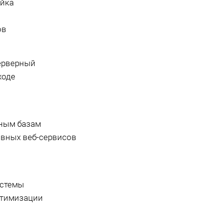
ойка
ов
серверный
ходе
нным базам
ивных веб-сервисов
истемы
птимизации