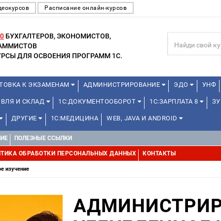
деокурсов
Расписание онлайн-курсов
0
БУХГАЛТЕРОВ, ЭКОНОМИСТОВ,
РАММИСТОВ
РСЫ ДЛЯ ОСВОЕНИЯ ПРОГРАММ 1С.
ТОВКА К ЭКЗАМЕНАМ
АДМИНИСТРИРОВАНИЕ
ЭДО
УНФ
ОВЛЯ И СКЛАД
1С:ДОКУМЕНТООБОРОТ
1С:ЗАРПЛАТА 8
ЗУ
ДРУГИЕ
1С:МЕДИЦИНА
WEB, JAVA И ANDROID
НИЕ
ПОЛЕЗНЫЕ ССЫЛКИ
ТИКА ОБРАБОТКИ ПЕРСОНАЛЬНЫХ ДАННЫХ
КОНТАКТЫ
ое изучение
АДМИНИСТРИР