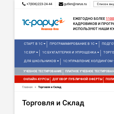
+7(836)223-24-44
gutlen@rarus.ru
Список ви
ЕЖЕГОДНО БОЛЕЕ
1100
КАДРОВИКОВ И ПРОГ
ИСПОЛЬЗУЮТ НАШИ КУ
СТАРТ В 1С
ПРОГРАММИРОВАНИЕ В 1С
ПОДГО
1С:ERP
1С:БУХГАЛТЕРИЯ И УПРОЩЕНКА
ТОРГ
ДЛЯ ШКОЛЬНИКОВ
1С:УПРАВЛЕНИЕ ХОЛДИНГОМ
УЧЕБНОЕ ТЕСТИРОВАНИЕ
ПЛАТНОЕ УЧЕБНОЕ ТЕСТИРОВА
ОНЛАЙН-КУРСЫ
ДОГОВОР ПУБЛИЧНОЙ ОФЕРТЫ
ПОЛИ
»
Главная
Торговля и Склад
Торговля и Склад