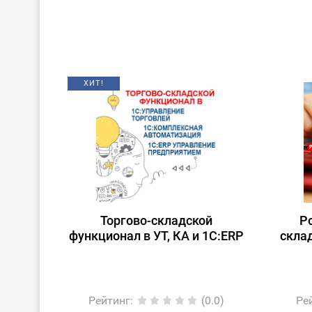
ХИТ!
Торгово-складской
Р
функционал в УТ, КА и 1С:ERP
скла
Рейтинг
:
(0.0)
Ре