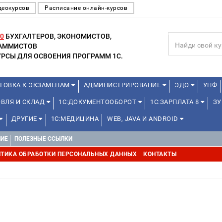
деокурсов
Расписание онлайн-курсов
0
БУХГАЛТЕРОВ, ЭКОНОМИСТОВ,
РАММИСТОВ
РСЫ ДЛЯ ОСВОЕНИЯ ПРОГРАММ 1С.
ТОВКА К ЭКЗАМЕНАМ
АДМИНИСТРИРОВАНИЕ
ЭДО
УНФ
ОВЛЯ И СКЛАД
1С:ДОКУМЕНТООБОРОТ
1С:ЗАРПЛАТА 8
ЗУ
ДРУГИЕ
1С:МЕДИЦИНА
WEB, JAVA И ANDROID
НИЕ
ПОЛЕЗНЫЕ ССЫЛКИ
ТИКА ОБРАБОТКИ ПЕРСОНАЛЬНЫХ ДАННЫХ
КОНТАКТЫ