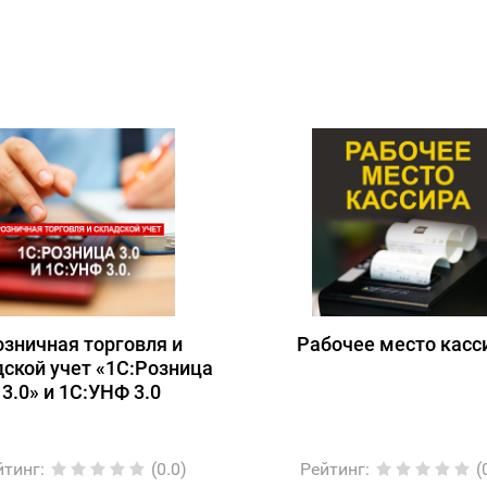
озничная торговля и
Рабочее место касс
дской учет «1С:Розница
3.0» и 1С:УНФ 3.0
йтинг
:
(0.0)
Рейтинг
:
(