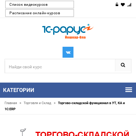
Список видеокурсов
Расписание онлайн-курсов
КАТЕГОРИИ
»
»
Главная
Торговля и Склaд
Торгово-складской функционал в УТ, КА и
1С:ERP