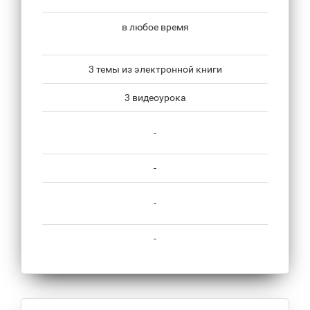
в любое время
3 темы из электронной книги
3 видеоурока
-
-
-
-