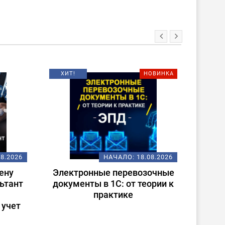
НОВИНКА
8.08.2026
НАЧАЛО:
07.09.2026
озочные
Использование библиотеки
еории к
стандартных подсистем
(БСП) при разработке