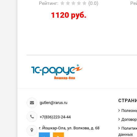
(0.0)
Рейтинг
:
(0.0)
286 руб.
СТРАН
gutlen@rarus.ru
Полезн
+7(836)223-24-44
Договор
г. Йошкар-Ола, ул. Волкова, д. 68
Политик
данных