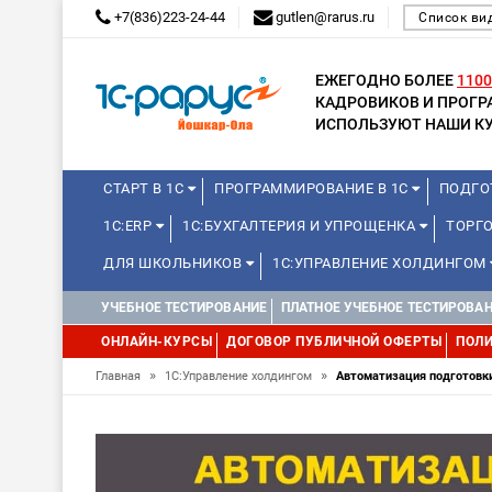
+7(836)223-24-44
gutlen@rarus.ru
Список ви
ЕЖЕГОДНО БОЛЕЕ
1100
КАДРОВИКОВ И ПРОГ
ИСПОЛЬЗУЮТ НАШИ КУ
СТАРТ В 1С
ПРОГРАММИРОВАНИЕ В 1С
ПОДГО
1С:ERP
1С:БУХГАЛТЕРИЯ И УПРОЩЕНКА
ТОРГ
ДЛЯ ШКОЛЬНИКОВ
1С:УПРАВЛЕНИЕ ХОЛДИНГОМ
УЧЕБНОЕ ТЕСТИРОВАНИЕ
ПЛАТНОЕ УЧЕБНОЕ ТЕСТИРОВА
ОНЛАЙН-КУРСЫ
ДОГОВОР ПУБЛИЧНОЙ ОФЕРТЫ
ПОЛИ
»
»
Главная
1С:Управление холдингом
Автоматизация подготовки