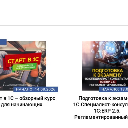
ХИТ!
НАЧАЛО:
18.08.2026
НАЧАЛО:
1
одготовка к экзамену
Электронные перев
Специалист-консультант
документы в 1С: от т
1С:ERP 2.5.
практике
гламентированный учет