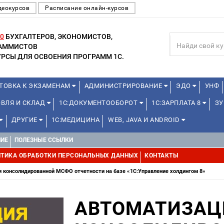
деокурсов
Расписание онлайн-курсов
0
БУХГАЛТЕРОВ, ЭКОНОМИСТОВ,
РАММИСТОВ
РСЫ ДЛЯ ОСВОЕНИЯ ПРОГРАММ 1С.
ТОВКА К ЭКЗАМЕНАМ
АДМИНИСТРИРОВАНИЕ
ЭДО
УНФ
ОВЛЯ И СКЛАД
1С:ДОКУМЕНТООБОРОТ
1С:ЗАРПЛАТА 8
ЗУ
ДРУГИЕ
1С:МЕДИЦИНА
WEB, JAVA И ANDROID
НИЕ
ПОЛЕЗНЫЕ ССЫЛКИ
ТИКА ОБРАБОТКИ ПЕРСОНАЛЬНЫХ ДАННЫХ
КОНТАКТЫ
 консолидированной МСФО отчетности на базе «1С:Управление холдингом 8»
АВТОМАТИЗАЦ