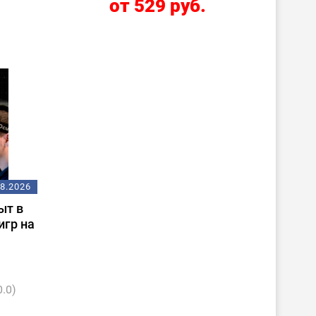
.
от 529 руб.
08.2026
ыт в
игр на
0.0)