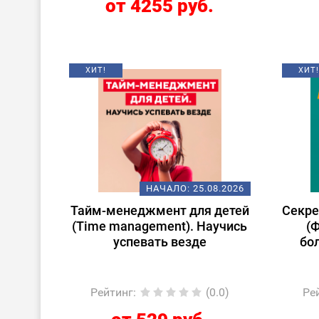
от 4255 руб.
ХИТ!
ХИТ!
НАЧАЛО:
25.08.2026
Тайм-менеджмент для детей
Секре
(Time management). Научись
(
успевать везде
бо
Рейтинг
:
(0.0)
Ре