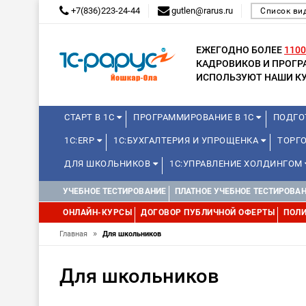
+7(836)223-24-44
gutlen@rarus.ru
Список ви
ЕЖЕГОДНО БОЛЕЕ
1100
КАДРОВИКОВ И ПРОГ
ИСПОЛЬЗУЮТ НАШИ КУ
СТАРТ В 1С
ПРОГРАММИРОВАНИЕ В 1С
ПОДГО
1С:ERP
1С:БУХГАЛТЕРИЯ И УПРОЩЕНКА
ТОРГ
ДЛЯ ШКОЛЬНИКОВ
1С:УПРАВЛЕНИЕ ХОЛДИНГОМ
УЧЕБНОЕ ТЕСТИРОВАНИЕ
ПЛАТНОЕ УЧЕБНОЕ ТЕСТИРОВА
ОНЛАЙН-КУРСЫ
ДОГОВОР ПУБЛИЧНОЙ ОФЕРТЫ
ПОЛИ
»
Главная
Для школьников
Для школьников