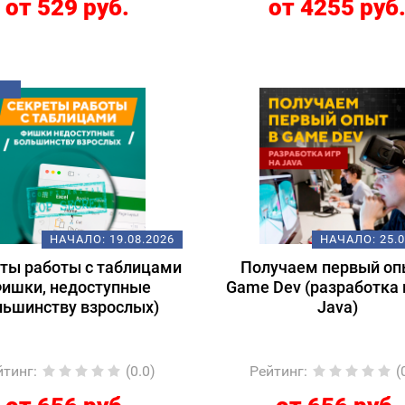
от 529 руб.
от 4255 руб
НАЧАЛО:
19.08.2026
НАЧАЛО:
25.
ты работы с таблицами
Получаем первый оп
Фишки, недоступные
Game Dev (разработка 
льшинству взрослых)
Java)
йтинг
:
(0.0)
Рейтинг
:
(