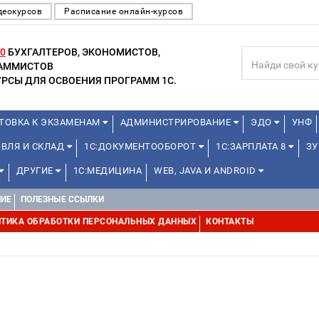
деокурсов
Расписание онлайн-курсов
0
БУХГАЛТЕРОВ, ЭКОНОМИСТОВ,
РАММИСТОВ
РСЫ ДЛЯ ОСВОЕНИЯ ПРОГРАММ 1С.
ТОВКА К ЭКЗАМЕНАМ
АДМИНИСТРИРОВАНИЕ
ЭДО
УНФ
ОВЛЯ И СКЛАД
1С:ДОКУМЕНТООБОРОТ
1С:ЗАРПЛАТА 8
ЗУ
ДРУГИЕ
1С:МЕДИЦИНА
WEB, JAVA И ANDROID
НИЕ
ПОЛЕЗНЫЕ ССЫЛКИ
ТИКА ОБРАБОТКИ ПЕРСОНАЛЬНЫХ ДАННЫХ
КОНТАКТЫ