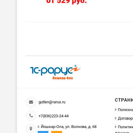
от 529 руб.
СТРАН
gutlen@rarus.ru
Полезн
+7(836)223-24-44
Договор
г. Йошкар-Ола, ул. Волкова, д. 68
Политик
данных