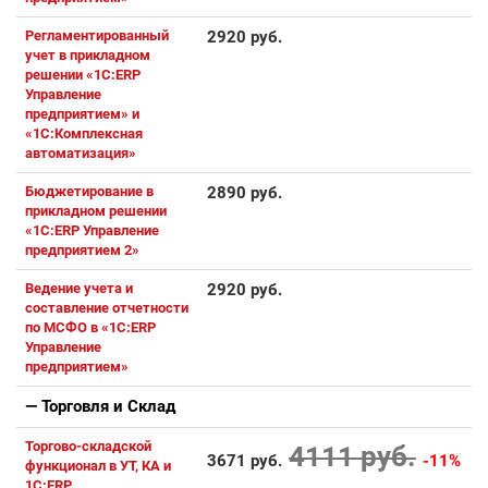
Регламентированный
2920 руб.
учет в прикладном
решении «1С:ERP
Управление
предприятием» и
«1С:Комплексная
автоматизация»
Бюджетирование в
2890 руб.
прикладном решении
«1С:ERP Управление
предприятием 2»
Ведение учета и
2920 руб.
составление отчетности
по МСФО в «1С:ERP
Управление
предприятием»
— Торговля и Склaд
Торгово-складской
4111 руб.
3671 руб.
-11%
функционал в УТ, КА и
1С:ERP