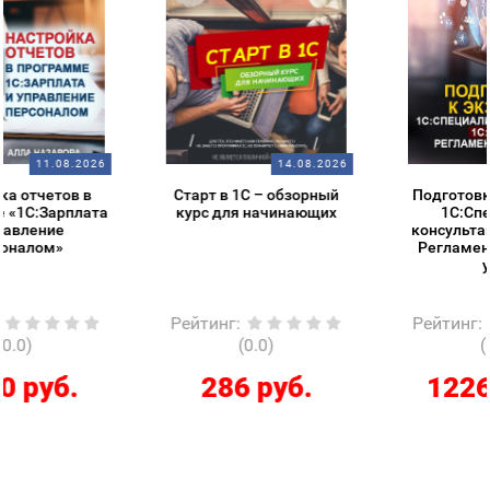
14.08.2026
18.08.2026
Старт в 1С – обзорный
Подготовка к экзамену
курс для начинающих
1С:Специалист-
консультант 1С:ERP 2.5.
Регламентированный
учет
Рейтинг
:
Рейтинг
:
(0.0)
(0.0)
286 руб.
12267 руб.